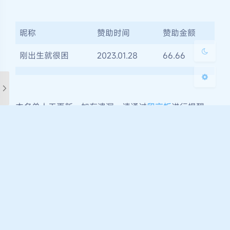
浅阴影
深阴影
昵称
赞助时间
赞助金额
关闭
日落
暗化
灰度
刚出生就很困
2023.01.28
66.66
本名单人工更新，如有遗漏，请通过
留言板
进行提醒，
谢谢！
评论规则
‖
隐私政策
‖
版权与免责声明
友情链接
‖
问题反馈
‖
博客修改记录