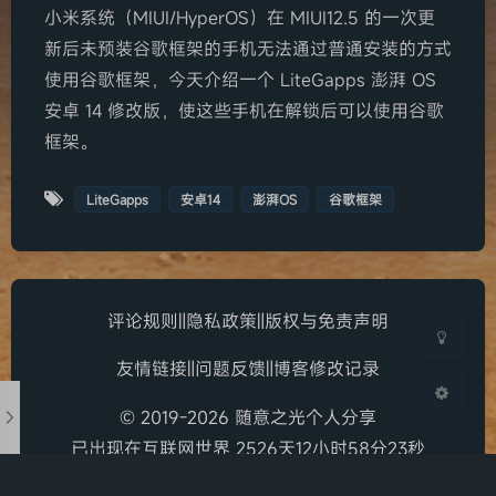
小米系统（MIUI/HyperOS）在 MIUI12.5 的一次更
新后未预装谷歌框架的手机无法通过普通安装的方式
使用谷歌框架，今天介绍一个 LiteGapps 澎湃 OS
安卓 14 修改版，使这些手机在解锁后可以使用谷歌
夜间模式
框架。
Serif
LiteGapps
安卓14
澎湃OS
谷歌框架
浅阴影
深阴影
关闭
日落
暗化
灰度
评论规则
‖
隐私政策
‖
版权与免责声明
友情链接
‖
问题反馈
‖
博客修改记录
© 2019-2026 随意之光个人分享
已出现在互联网世界 2526天12小时58分23秒
鲁ICP备19045138号-1