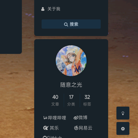
关于我
搜索
夜间模式
Serif
浅阴影
深阴影
随意之光
关闭
日落
暗化
灰度
40
17
32
文章
分类
标签
微博
哔哩哔哩
其乐
网易云
GitHub