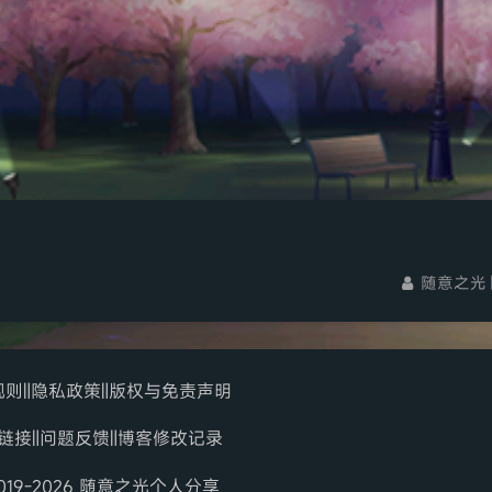
随意之光
规则
‖
隐私政策
‖
版权与免责声明
链接
‖
问题反馈
‖
博客修改记录
2019-2026 随意之光个人分享