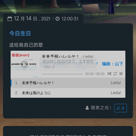
12
14
月
日 ,
2021
12:00:31
|
今日生日
送给我自己的歌
未来予報ハレルヤ！
- Liella!
播放精心挑选的音乐，去享受吧
作詞：宮嶋淳子 作曲：EFFY 编曲：山下
~(/ω＼)
洋介
大好きっていま叫ぼう 现在大声呼喊出喜欢吧
00:00
/
00:00
夢みるしかないでしょ！ 这是只在梦中才有的事情
1
未来予報ハレルヤ！
Liella!
ダメな自分にモヤモヤしてた 烦恼着自己的无能
吧！
憧れまで隠してごまかしちゃうほど 连内心的渴望
2
未来は風のように
けどね、ほうとはなりふり構わず 但是啊，其实那
都要隐藏 甚至逃避
Liella!
頑張りたいわたしが震えてたの 努力的我在颤抖着
个想要不顾一切地
交差点 はしゃぐ風 路口处 欢闹的风
夜间模式
随意之光
|
スカートひらり踊る 裙角微微起舞
0
そのたび ときめいて 每当这时 都会悸动起来
今ならきっと変われる気がするから 就会感觉到 现
Serif
大好きなキモチにもう 不会再对
在一定会改变
嘘はつけない 这份喜欢的心情撒谎
(泣いたっていいや！)（哭出来也没关系！）
浅阴影
深阴影