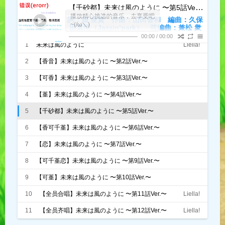
【千砂都】未来は風のように 〜第5話Ver.〜
- 嵐
播放精心挑选的音乐，去享受吧
詞：畑 亜貴 作曲：山田智和 編曲：久保
~(/ω＼)
田真悟（Jazzin’park） 弦編曲：兼松 衆
翻译：五十岚若叶（No.10字幕组）
00:00
/
00:00
未来は風のように【未来就像风一样】
1
未来は風のように
Liella!
僕らを呼んでるんだ【正呼唤着我们】
何が待ち受けてるか【等待着我们的是什么】
2
【香音】未来は風のように 〜第2話Ver.〜
誰も知らない【任谁也不曾知晓】
それでも進みたいんだ【尽管如此还是想继续前
澁谷かのん（CV.伊達さゆり）
3
【可香】未来は風のように 〜第3話Ver.〜
だって 後悔したくないよ【因为我不想后悔】
进】
心おさえつけるの無理さ【压抑自己的内心已不切
澁谷かのん（CV.伊達さゆり）、唐 可可（CV.Liyuu）
4
【堇】未来は風のように 〜第4話Ver.〜
みんな自由になろう【大家都自由地翱翔吧】
实际】
あきらめない！【永远不要放弃！】
平安名すみれ（CV.ペイトン尚未）
5
【千砂都】未来は風のように 〜第5話Ver.〜
決めたから【因为已经下定决心】
泣いて笑って【哭也好笑也罢】
嵐 千砂都（CV.岬 なこ）
6
【香可千堇】未来は風のように 〜第6話Ver.〜
頑張っちゃうよ【我们都要尽力而为】
限界 超えたいね【想要超越极限】
澁谷かのん（CV.伊達さゆり）、唐 可可（CV.Liyuu）、嵐 千砂
7
【恋】未来は風のように 〜第7話Ver.〜
夜间模式
信じることが大事だと【信念尤为重要】
自分に言い聞かせたら【如果这样告诉自己】
都（CV.岬 なこ）、平安名すみれ（CV.ペイトン尚未）
葉月 恋（CV.青山なぎさ）
8
【可千堇恋】未来は風のように 〜第9話Ver.〜
もっと もっと 遠く【就能去往更远的地方】
目指してみよう【试着朝目标前进吧】
Serif
唐 可可（CV.Liyuu）、嵐 千砂都（CV.岬 なこ）、平安名すみれ
9
【可堇】未来は風のように 〜第10話Ver.〜
小さな存在だけど【虽然我们现在还很渺小】
大きな夢があるから【但闪耀的梦想常伴左右】
（CV.ペイトン尚未）、葉月 恋（CV.青山なぎさ）
唐可可(CV.Liyuu)、平安名すみれ(CV.ペイトン尚未)、葉月恋
10
【全员合唱】未来は風のように 〜第11話Ver.〜
Liella!
負けないよ【我就不会认输】
浅阴影
深阴影
さあ 一緒に飛ぼうよ【来吧 一起飞翔吧】
（CV.青山なぎさ）
11
【全员齐唱】未来は風のように 〜第12話Ver.〜
Liella!
本気で飛ぼう さあ一緒に飛ぼうよ【真正地飞越
一切 来吧 一起飞翔吧】