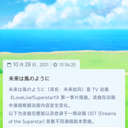
10
28
月
日 ,
2021
13:36:25
|
未来は風のように
未来は風のように（译名：未来如风）是 TV 动画
《LoveLive!Superstar!!》第一季片尾曲。该曲在动画
中演唱根据动画内容发生变化。
以下为该曲完整版以及收录于一期动画 OST (Dreams
of the Superstar) 各集不同演唱版本歌曲。