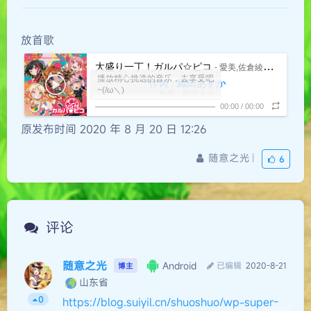
放首歌
大盛り一丁！ガルパ☆ピコ
- 愛美,佐倉綾音,前島亜美,相羽あいな,伊藤美来
播放精心挑选的音乐，去享受吧
作词 : 織田あすか
~(/ω＼)
作曲 : 菊田大介
编曲 : 藤田淳平(Elements Garden)
00:00
/
00:00
わぁ！なんと、こりゃ大盛りだぞっ？！ (哇啊！竟
原发布时间
2020 年 8 月 20 日 12:26
(1·2·3·4·5 で どっかーん！) (（1·2·3·4·5· 准备
然，这么大份？！)
(み·わ·く·の ピ·コ·ピ·コ) (（充·满·诱·惑
咚咔——！）)
(ふぅ！ふぅ！ふぅ！) (（呼呜！呼呼呜！）)
PI·CO·PI·CO）)
随意之光
|
6
なんたって ぱーりー！ぱーりー！×２ (不管怎样
一心同体 Every day 楽しむよ (一心同体 Every
pearly——！pearly——！)
なんたって ぱーりー！ぱーりー！×２ (不管怎样
day 享受快乐)
命賭けるわ 鮮やかに (赌上性命 光彩夺目)
pearly——！pearly——！)
ポテンシャルJumping！Jumping！ (潜在可能
夜间模式
ポテンシャルJump！ (潜在可能 Jump！)
Jumping！Jumping！)
评论
満足いくまでやろう (让我们嗨到满足为止)
あきらめず めきめきと (决不放弃 向上成长)
へこたれず めきめきと (毫不气馁 向上成长)
Serif
私の 人生バンザイ！ (我的人生 万岁！)
随意之光
Android
已编辑
2020-8-21
博主
さあ、ゆくぞ！大盛りを求め 漕ぎ出せ想いを (来
山东省
浅阴影
深阴影
両手を(ぱんぱん) 合わせて(ぱんぱん) (双手（嗙~
吧，要上了！更多的追求 川流不息)
心をこめて いただきますっ！ (全心全意 我开动了
嗙~） 合在一起（嗙~嗙~）)
0
https://blog.suiyil.cn/shuoshuo/wp-super-
(お～！レッツゴー！！) (（噢~！ Let's go！！）)
——！)