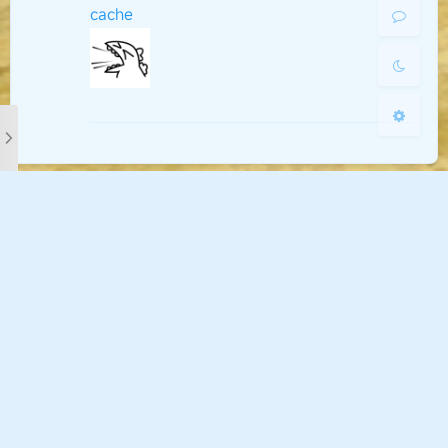
ガルパ☆ピコっと 大盛り！盛り！盛り！
cache
关闭
日落
暗化
灰度
天まで もりもりっと うれしみ！(ピッコーン！)
(GARUPA☆PICO 大！大！大份！)
(直冲天际 嗨到飞起 （ PICOn——！）)
ガルパ☆ピコって お·か·わ·り！
Happyになっちゃうのは (心情非常happy)
(GARUPA☆PICO 再·来·一·碗！)
不可避ですっ！(ピッコーン！) (不可避免 （ PICOn
ガルパ☆ピコって 無傷じゃ終われない
——！）)
ガルパ☆ピコって 今夜は帰らない
(GARUPA☆PICO 不能就这样结束)
ガルパ☆いちの スペシャル目指して
(GARUPA☆PICO 今晚谁都不能跑)
ピコっと もっと！ (更多的 PICO！)
(GARUPA☆第一 SPECIAL目标)
オンリー オンリー オンリーワン！ (Only Only
一生懸命に ふぅ！ふぅ！ (全力以赴 呼！呼！)
Only ONE！)
アピールタイム！ ふぅ！ふぅ！ (Appeal Time！
世界を渡れ～っ！ ガルパ☆ピコ！ (横渡世界~！
呼！呼！)
ハイ！ハイ！ ずーっと楽しい！楽しい！ (Hi ! Hi
GARUPA☆PICO)
本文评论已关闭
誰にも止められはしない (谁都无法阻止)
! 永远快乐！快乐！)
Wow！どきどきで はちゃめちゃしちゃう
派手に宣言を せーのっ！ (华丽的宣言 准~~备！)
(Wow！ doki doki 心动不已情绪高涨)
ガルパ☆ピコだ！(パーフェクト！)
どーしたって ぱーりー！ぱーりー！×２ (无论如
(GARUPA☆PICO (Perfect!))
一切合切 Every night 笑い合おう (Every night
何 pearly——！pearly——！)
评论规则
‖
隐私政策
‖
版权与免责声明
どーしたって ぱーりー！ぱーりー！×２ (无论如
都要一起欢笑)
何にも負けない 輝きで (不输给任何人的光彩)
何 pearly——！pearly——！)
お茶の子さ～いさい さいさい (轻而易举~ 小菜一
友情链接
‖
问题反馈
‖
博客修改记录
お茶の子さ～い (小菜一碟)
碟)
好きな事だからこそ (正是因为喜欢的事情)
うるわしく くるくると (光彩夺目 咕噜咕噜转)
© 2019-2026 随意之光个人分享
うつくしく くるくると (精美绝伦 咕噜咕噜转)
已出现在互联网世界 2526天18小时42分59秒
私の 運命わっしょい！ (为我的命运 欢呼！)