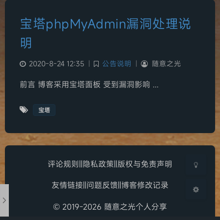
宝塔phpMyAdmin漏洞处理说
明
2020-8-24 12:35
|
公告说明
|
随意之光
夜间模式
前言 博客采用宝塔面板 受到漏洞影响 ...
Serif
宝塔
浅阴影
深阴影
关闭
日落
暗化
灰度
评论规则
‖
隐私政策
‖
版权与免责声明
友情链接
‖
问题反馈
‖
博客修改记录
© 2019-2026 随意之光个人分享