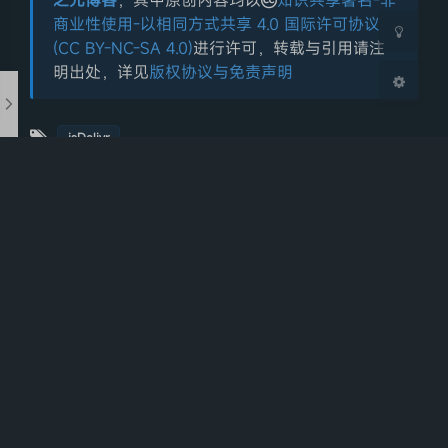
之光博客
，其中原创内容均以
知识共享署名-非
商业性使用-以相同方式共享 4.0 国际许可协议
(CC BY-NC-SA 4.0)
进行许可，转载与引用请注
明出处，详见
版权协议与免责声明
jsDelivr
上一篇
下一篇
[图片预警]sif部分抽卡
服务变动通知
记录
推荐文章