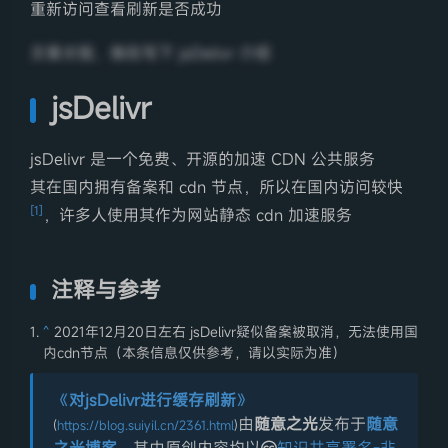
重新访问查看刷新是否成功
文章太短，我在写下 jsDelivr 介绍
jsDelivr
jsDelivr 是一个免费、开源的加速 CDN 公共服务
其在国内拥有备案和 cdn 节点，所以在国内访问较快
[1]
，许多人使用其作为网站静态 cdn 加速服务
注释与参考
夜间模式
^
2021年12月20日左右 jsDelivr疑似备案被取消，无法使用国
Serif
内cdn节点（本条信息仅供参考，请以实际为准）
浅阴影
深阴影
《
对jsDelivr进行缓存刷新
》
由
随意之光
发布于
随意
(
https://blog.suiyil.cn/2361.html
)
关闭
日落
暗化
灰度