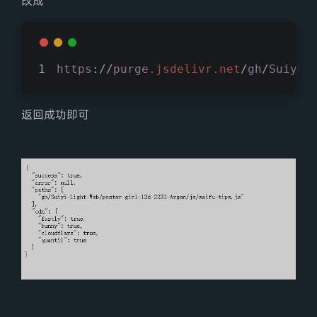
改成
https
://
purge
.jsdelivr
.net
/
gh
/
Suiyi-
返回成功即可