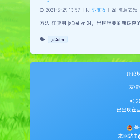
2021-5-29 13:57
|
小技巧
|
随意之光
方法 在使用 jsDelivr 时，出现想要刷新缓存的时
jsDelivr
评论
友情
© 
已出现在互
鲁公
本网站由