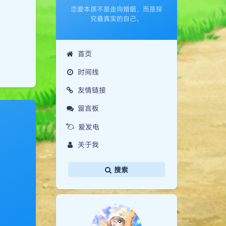
恋爱本质不是走向婚姻，而是探
究最真实的自己。
首页
时间线
友情链接
留言板
爱发电
关于我
夜间模式
搜索
Serif
浅阴影
深阴影