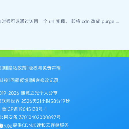
候可以通过访问一个 url 实现。 即将 cdn 改成 purge ...
规则
‖
隐私政策
‖
版权与免责声明
链接
‖
问题反馈
‖
博客修改记录
2019-2026 随意之光个人分享
联网世界 2526天21小时58分19秒
鲁ICP备19045138号-1
网安备 37010402000897号
提供CDN加速和云存储服务