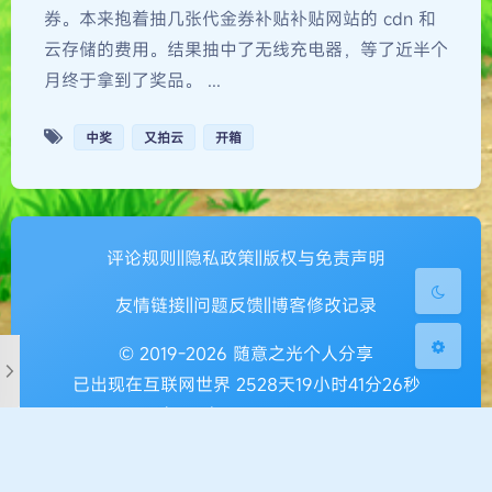
券。本来抱着抽几张代金券补贴补贴网站的 cdn 和
云存储的费用。结果抽中了无线充电器，等了近半个
月终于拿到了奖品。 ...
夜间模式
中奖
又拍云
开箱
Serif
浅阴影
深阴影
关闭
日落
暗化
灰度
评论规则
‖
隐私政策
‖
版权与免责声明
友情链接
‖
问题反馈
‖
博客修改记录
© 2019-2026 随意之光个人分享
已出现在互联网世界 2528天19小时41分27秒
鲁ICP备19045138号-1
鲁公网安备 37010402000897号
本网站由
提供CDN加速和云存储服务